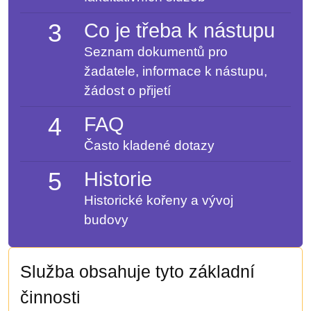
3
Co je třeba k nástupu
Seznam dokumentů pro
žadatele, informace k nástupu,
žádost o přijetí
4
FAQ
Často kladené dotazy
5
Historie
Historické kořeny a vývoj
budovy
Služba obsahuje tyto základní
činnosti