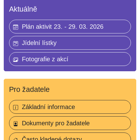
Aktuálně
Plán aktivit 23. - 29. 03. 2026
Jídelní lístky
Fotografie z akcí
Pro žadatele
Základní informace
Dokumenty pro žadatele
Často kladené dotazy