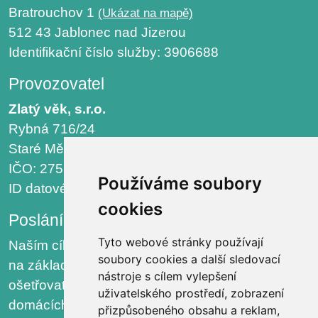
Bratrouchov 1
(Ukázat na mapě)
512 43 Jablonec nad Jizerou
Identifikační číslo služby: 3906688
Provozovatel
Zlatý věk, s.r.o.
Rybná 716/24
Staré Město, 110 00 Praha
IČO: 275 81 527
Používáme soubory
ID datové schránky: i2uc8bt
cookies
Poslání organizace
Tyto webové stránky používají
Naším cílem je poskytovat kvalitní sociální služby
soubory cookies a další sledovací
na základě individuálního plánování, poskytování
nástroje s cílem vylepšení
ošetřovatelské péče s možností pokračování v
uživatelského prostředí, zobrazení
domácích činnostech a zvyklostech, chránit a
přizpůsobeného obsahu a reklam,