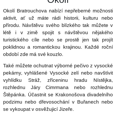
Okolí Bratrouchova nabízí nepřeberné možnosti
aktivit, ať už máte rádi historii, kulturu nebo
přírodu. Návštěvu svého blízkého tak můžete v
létě i v zimě spojit s návštěvou nějakého
turistického cíle nebo se prostě jen tak projít
poklidnou a romantickou krajinou. Každé roční
období zde má své kouzlo.
Také můžete ochutnat výborné pečivo z vysocké
pekárny, vyhlášené Vysocké zelí nebo navštívit
vyhlídku Stráž, zříceninu hradu Nístějka,
rozhlednu Járy Cimrmana nebo rozhlednu
Štěpánka. Účastnit se Krakonošova divadelního
podzimu nebo dřevosochání v Buřanech nebo
se vykoupat v osvěžujicí Jizeře.